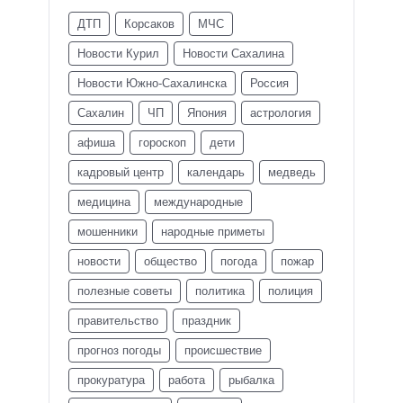
ДТП
Корсаков
МЧС
Новости Курил
Новости Сахалина
Новости Южно-Сахалинска
Россия
Сахалин
ЧП
Япония
астрология
афиша
гороскоп
дети
кадровый центр
календарь
медведь
медицина
международные
мошенники
народные приметы
новости
общество
погода
пожар
полезные советы
политика
полиция
правительство
праздник
прогноз погоды
происшествие
прокуратура
работа
рыбалка