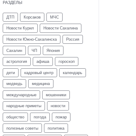
РАЗДЕЛЫ
ДТП
Корсаков
МЧС
Новости Курил
Новости Сахалина
Новости Южно-Сахалинска
Россия
Сахалин
ЧП
Япония
астрология
афиша
гороскоп
дети
кадровый центр
календарь
медведь
медицина
международные
мошенники
народные приметы
новости
общество
погода
пожар
полезные советы
политика