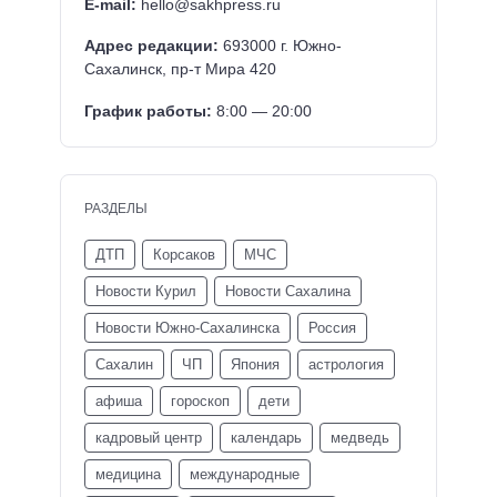
E-mail:
hello@sakhpress.ru
Адрес редакции:
693000 г. Южно-
Сахалинск, пр-т Мира 420
График работы:
8:00 — 20:00
РАЗДЕЛЫ
ДТП
Корсаков
МЧС
Новости Курил
Новости Сахалина
Новости Южно-Сахалинска
Россия
Сахалин
ЧП
Япония
астрология
афиша
гороскоп
дети
кадровый центр
календарь
медведь
медицина
международные