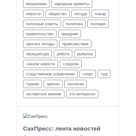
мошенники
народные приметы
новости
общество
погода
пожар
полезные советы
политика
полиция
правительство
праздник
прогноз погоды
происшествие
прокуратура
работа
рыбалка
сахком новости
следком
следственное управление
спорт
суд
туризм
циклон
экология
экспертное мнение
это интересно
СахПресс: лента новостей