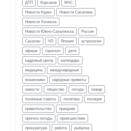
ДТП
Корсаков
МЧС
Новости Курил
Новости Сахалина
Новости Холмска
Новости Южно-Сахалинска
Россия
Сахалин
ЧП
Япония
астрология
афиша
гороскоп
дети
кадровый центр
календарь
медицина
международные
мошенники
народные приметы
новости
общество
погода
пожар
полезные советы
политика
полиция
правительство
праздник
прогноз погоды
происшествие
прокуратура
работа
рыбалка