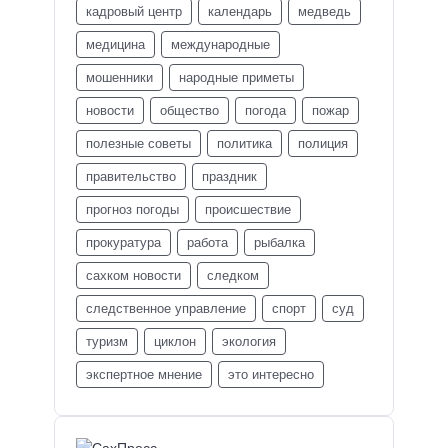
кадровый центр
календарь
медведь
медицина
международные
мошенники
народные приметы
новости
общество
погода
пожар
полезные советы
политика
полиция
правительство
праздник
прогноз погоды
происшествие
прокуратура
работа
рыбалка
сахком новости
следком
следственное управление
спорт
суд
туризм
циклон
экология
экспертное мнение
это интересно