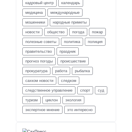
кадровый центр
календарь
медицина
международные
мошенники
народные приметы
новости
общество
погода
пожар
полезные советы
политика
полиция
правительство
праздник
прогноз погоды
происшествие
прокуратура
работа
рыбалка
сахком новости
следком
следственное управление
спорт
суд
туризм
циклон
экология
экспертное мнение
это интересно