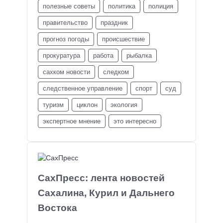
полезные советы
политика
полиция
правительство
праздник
прогноз погоды
происшествие
прокуратура
работа
рыбалка
сахком новости
следком
следственное управление
спорт
суд
туризм
циклон
экология
экспертное мнение
это интересно
СахПресс: лента новостей
Сахалина, Курил и Дальнего
Востока