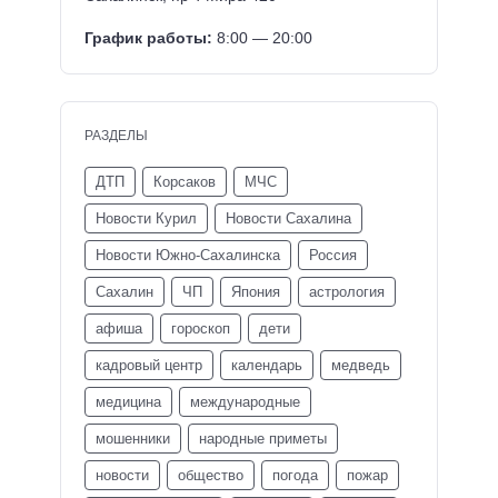
График работы:
8:00 — 20:00
РАЗДЕЛЫ
ДТП
Корсаков
МЧС
Новости Курил
Новости Сахалина
Новости Южно-Сахалинска
Россия
Сахалин
ЧП
Япония
астрология
афиша
гороскоп
дети
кадровый центр
календарь
медведь
медицина
международные
мошенники
народные приметы
новости
общество
погода
пожар