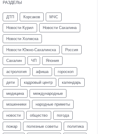
РАЗДЕЛЫ
ДТП
Корсаков
МЧС
Новости Курил
Новости Сахалина
Новости Холмска
Новости Южно-Сахалинска
Россия
Сахалин
ЧП
Япония
астрология
афиша
гороскоп
дети
кадровый центр
календарь
медицина
международные
мошенники
народные приметы
новости
общество
погода
пожар
полезные советы
политика