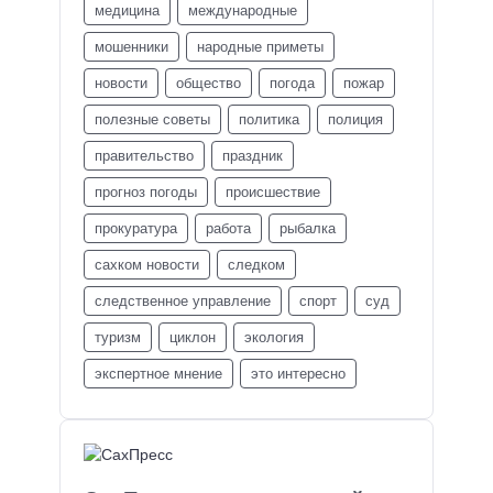
медицина
международные
мошенники
народные приметы
новости
общество
погода
пожар
полезные советы
политика
полиция
правительство
праздник
прогноз погоды
происшествие
прокуратура
работа
рыбалка
сахком новости
следком
следственное управление
спорт
суд
туризм
циклон
экология
экспертное мнение
это интересно