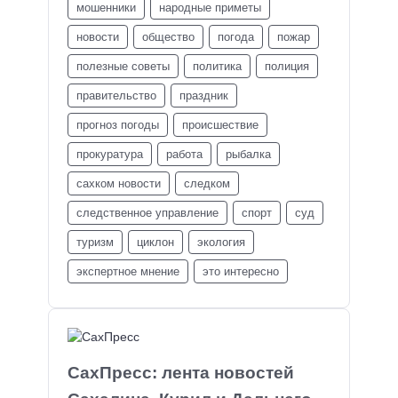
мошенники
народные приметы
новости
общество
погода
пожар
полезные советы
политика
полиция
правительство
праздник
прогноз погоды
происшествие
прокуратура
работа
рыбалка
сахком новости
следком
следственное управление
спорт
суд
туризм
циклон
экология
экспертное мнение
это интересно
СахПресс: лента новостей