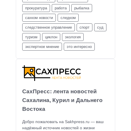
прокуратура
работа
рыбалка
сахком новости
следком
следственное управление
спорт
суд
туризм
циклон
экология
экспертное мнение
это интересно
СахПресс: лента новостей
Сахалина, Курил и Дальнего
Востока
Добро пожаловать на Sakhpress.ru — ваш
надёжный источник новостей о жизни