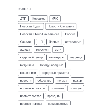
РАЗДЕЛЫ
ДТП
Корсаков
МЧС
Новости Курил
Новости Сахалина
Новости Южно-Сахалинска
Россия
Сахалин
ЧП
Япония
астрология
афиша
гороскоп
дети
кадровый центр
календарь
медведь
медицина
международные
мошенники
народные приметы
новости
общество
погода
пожар
полезные советы
политика
полиция
правительство
праздник
прогноз погоды
происшествие