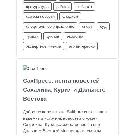
прокуратура
работа
рыбалка
сахком новости
следком
следственное управление
спорт
суд
туризм
циклон
экология
экспертное мнение
это интересно
СахПресс: лента новостей
Сахалина, Курил и Дальнего
Востока
Добро пожаловать на Sakhpress.ru — ваш
надёжный источник новостей о жизни
Сахалина, Курильских островов и всего
Дальнего Востока! Мы предлагаем вам