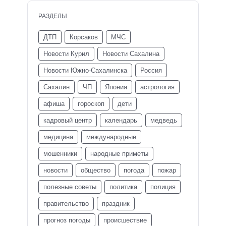
РАЗДЕЛЫ
ДТП
Корсаков
МЧС
Новости Курил
Новости Сахалина
Новости Южно-Сахалинска
Россия
Сахалин
ЧП
Япония
астрология
афиша
гороскоп
дети
кадровый центр
календарь
медведь
медицина
международные
мошенники
народные приметы
новости
общество
погода
пожар
полезные советы
политика
полиция
правительство
праздник
прогноз погоды
происшествие