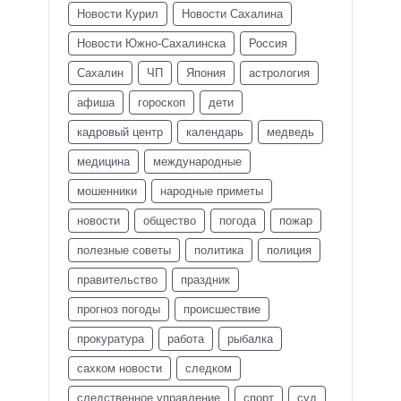
Новости Курил
Новости Сахалина
Новости Южно-Сахалинска
Россия
Сахалин
ЧП
Япония
астрология
афиша
гороскоп
дети
кадровый центр
календарь
медведь
медицина
международные
мошенники
народные приметы
новости
общество
погода
пожар
полезные советы
политика
полиция
правительство
праздник
прогноз погоды
происшествие
прокуратура
работа
рыбалка
сахком новости
следком
следственное управление
спорт
суд