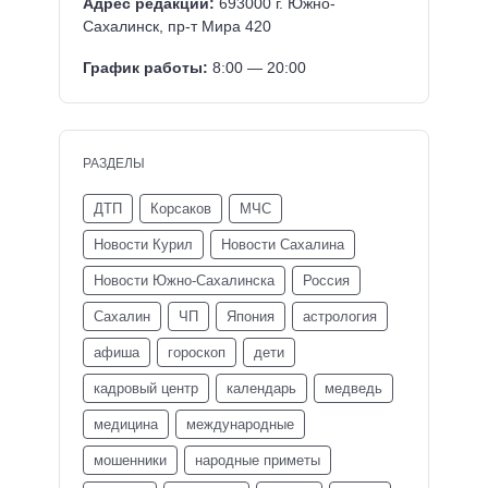
Адрес редакции:
693000 г. Южно-
Сахалинск, пр-т Мира 420
График работы:
8:00 — 20:00
РАЗДЕЛЫ
ДТП
Корсаков
МЧС
Новости Курил
Новости Сахалина
Новости Южно-Сахалинска
Россия
Сахалин
ЧП
Япония
астрология
афиша
гороскоп
дети
кадровый центр
календарь
медведь
медицина
международные
мошенники
народные приметы