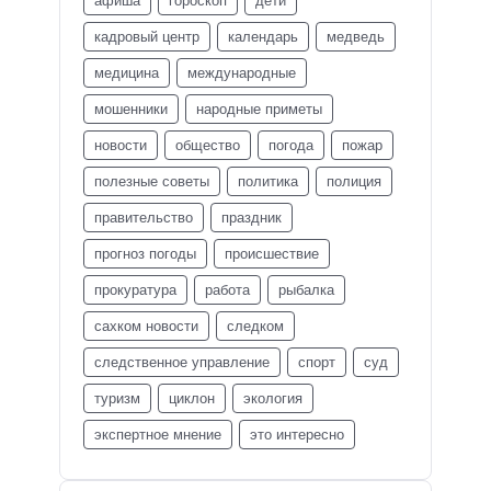
афиша
гороскоп
дети
кадровый центр
календарь
медведь
медицина
международные
мошенники
народные приметы
новости
общество
погода
пожар
полезные советы
политика
полиция
правительство
праздник
прогноз погоды
происшествие
прокуратура
работа
рыбалка
сахком новости
следком
следственное управление
спорт
суд
туризм
циклон
экология
экспертное мнение
это интересно