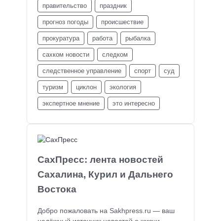
правительство
праздник
прогноз погоды
происшествие
прокуратура
работа
рыбалка
сахком новости
следком
следственное управление
спорт
суд
туризм
циклон
экология
экспертное мнение
это интересно
СахПресс: лента новостей
Сахалина, Курил и Дальнего
Востока
Добро пожаловать на Sakhpress.ru — ваш