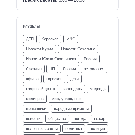
График работы:
8:00 — 20:00
РАЗДЕЛЫ
ДТП
Корсаков
МЧС
Новости Курил
Новости Сахалина
Новости Южно-Сахалинска
Россия
Сахалин
ЧП
Япония
астрология
афиша
гороскоп
дети
кадровый центр
календарь
медведь
медицина
международные
мошенники
народные приметы
новости
общество
погода
пожар
полезные советы
политика
полиция