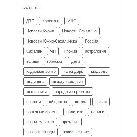
РАЗДЕЛЫ
ДТП
Корсаков
МЧС
Новости Курил
Новости Сахалина
Новости Южно-Сахалинска
Россия
Сахалин
ЧП
Япония
астрология
афиша
гороскоп
дети
кадровый центр
календарь
медведь
медицина
международные
мошенники
народные приметы
новости
общество
погода
пожар
полезные советы
политика
полиция
правительство
праздник
прогноз погоды
происшествие