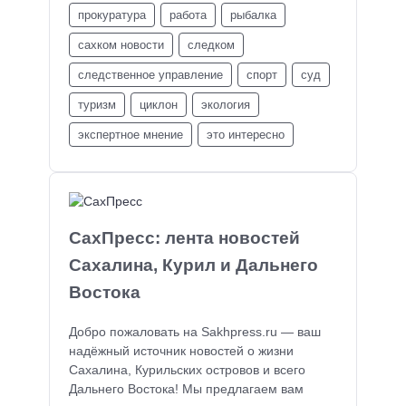
прокуратура
работа
рыбалка
сахком новости
следком
следственное управление
спорт
суд
туризм
циклон
экология
экспертное мнение
это интересно
СахПресс: лента новостей
Сахалина, Курил и Дальнего
Востока
Добро пожаловать на Sakhpress.ru — ваш
надёжный источник новостей о жизни
Сахалина, Курильских островов и всего
Дальнего Востока! Мы предлагаем вам