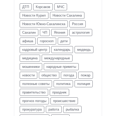
ДТП
Корсаков
МЧС
Новости Курил
Новости Сахалина
Новости Южно-Сахалинска
Россия
Сахалин
ЧП
Япония
астрология
афиша
гороскоп
дети
кадровый центр
календарь
медведь
медицина
международные
мошенники
народные приметы
новости
общество
погода
пожар
полезные советы
политика
полиция
правительство
праздник
прогноз погоды
происшествие
прокуратура
работа
рыбалка