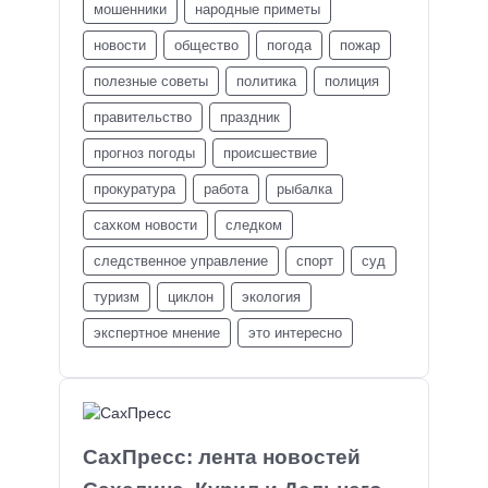
мошенники
народные приметы
новости
общество
погода
пожар
полезные советы
политика
полиция
правительство
праздник
прогноз погоды
происшествие
прокуратура
работа
рыбалка
сахком новости
следком
следственное управление
спорт
суд
туризм
циклон
экология
экспертное мнение
это интересно
СахПресс: лента новостей