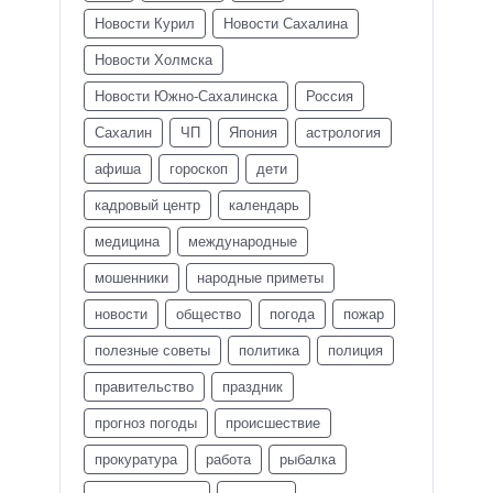
Новости Курил
Новости Сахалина
Новости Холмска
Новости Южно-Сахалинска
Россия
Сахалин
ЧП
Япония
астрология
афиша
гороскоп
дети
кадровый центр
календарь
медицина
международные
мошенники
народные приметы
новости
общество
погода
пожар
полезные советы
политика
полиция
правительство
праздник
прогноз погоды
происшествие
прокуратура
работа
рыбалка