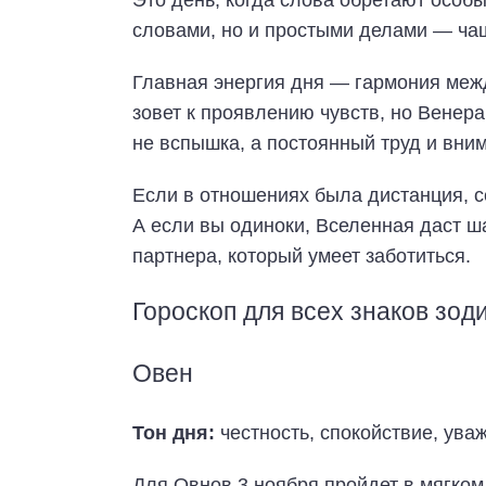
Это день, когда слова обретают особ
словами, но и простыми делами — чаш
Главная энергия дня — гармония межд
зовет к проявлению чувств, но Венера
не вспышка, а постоянный труд и вни
Если в отношениях была дистанция, с
А если вы одиноки, Вселенная даст ша
партнера, который умеет заботиться.
Гороскоп для всех знаков зод
Овен
Тон дня:
честность, спокойствие, уваж
Для Овнов 3 ноября пройдет в мягком