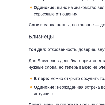
Одинокие:
шанс на знакомство вели
серьезные отношения.
Совет:
слова важны, но главное — де
Близнецы
Тон дня:
откровенность, доверие, вну
Для Близнецов день благоприятен для
нужные слова, но теперь важно не бле
В паре:
можно открыто обсудить то,
Одинокие:
неожиданная встреча во
интуицию.
Совет:
меньше говорите, больше слу