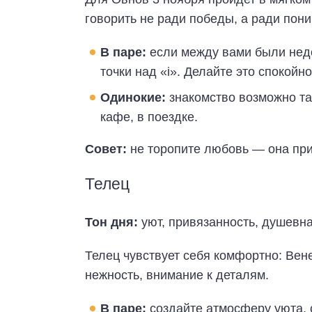
говорить не ради победы, а ради пон
В паре:
если между вами были недо
точки над «i». Делайте это спокойн
Одинокие:
знакомство возможно там
кафе, в поездке.
Совет:
не торопите любовь — она прид
Телец
Тон дня:
уют, привязанность, душевна
Телец чувствует себя комфортно: Вен
нежность, внимание к деталям.
В паре:
создайте атмосферу уюта, с