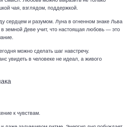
ый смысл. Любовь можно выразить не только
кой чая, взглядом, поддержкой.
у сердцем и разумом. Луна в огненном знаке Льва
 в земной Деве учит, что настоящая любовь — это
мание.
егодня можно сделать шаг навстречу.
нс увидеть в человеке не идеал, а живого
иака
ение к чувствам.
 и даже задумчивом ритме. Энергия дня побуждает