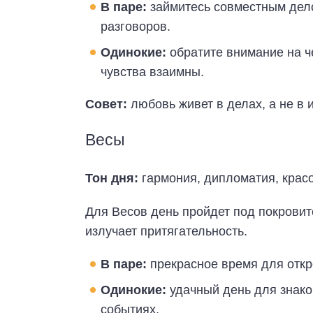
В паре:
займитесь совместным дело
разговоров.
Одинокие:
обратите внимание на ч
чувства взаимны.
Совет:
любовь живет в делах, а не в 
Весы
Тон дня:
гармония, дипломатия, красо
Для Весов день пройдет под покрови
излучает притягательность.
В паре:
прекрасное время для откр
Одинокие:
удачный день для знако
событиях.