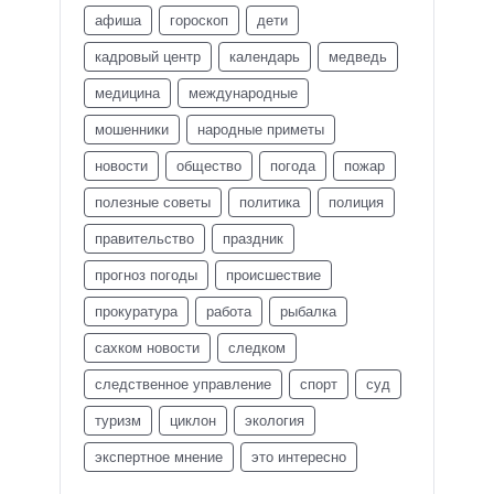
афиша
гороскоп
дети
кадровый центр
календарь
медведь
медицина
международные
мошенники
народные приметы
новости
общество
погода
пожар
полезные советы
политика
полиция
правительство
праздник
прогноз погоды
происшествие
прокуратура
работа
рыбалка
сахком новости
следком
следственное управление
спорт
суд
туризм
циклон
экология
экспертное мнение
это интересно