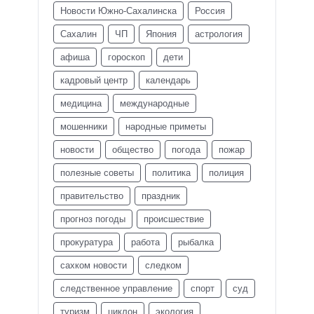
Новости Южно-Сахалинска
Россия
Сахалин
ЧП
Япония
астрология
афиша
гороскоп
дети
кадровый центр
календарь
медицина
международные
мошенники
народные приметы
новости
общество
погода
пожар
полезные советы
политика
полиция
правительство
праздник
прогноз погоды
происшествие
прокуратура
работа
рыбалка
сахком новости
следком
следственное управление
спорт
суд
туризм
циклон
экология