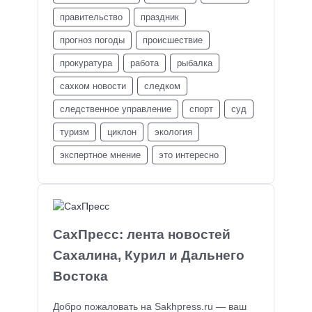
правительство
праздник
прогноз погоды
происшествие
прокуратура
работа
рыбалка
сахком новости
следком
следственное управление
спорт
суд
туризм
циклон
экология
экспертное мнение
это интересно
СахПресс: лента новостей
Сахалина, Курил и Дальнего
Востока
Добро пожаловать на Sakhpress.ru — ваш