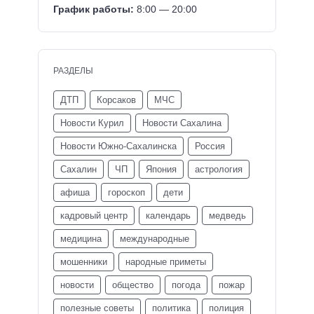
График работы:
8:00 — 20:00
РАЗДЕЛЫ
ДТП
Корсаков
МЧС
Новости Курил
Новости Сахалина
Новости Южно-Сахалинска
Россия
Сахалин
ЧП
Япония
астрология
афиша
гороскоп
дети
кадровый центр
календарь
медведь
медицина
международные
мошенники
народные приметы
новости
общество
погода
пожар
полезные советы
политика
полиция