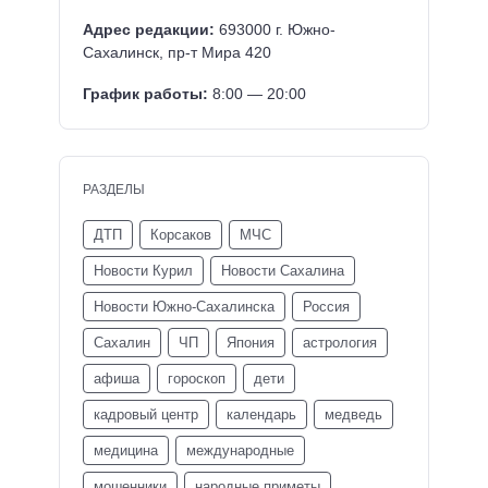
Адрес редакции:
693000 г. Южно-
Сахалинск, пр-т Мира 420
График работы:
8:00 — 20:00
РАЗДЕЛЫ
ДТП
Корсаков
МЧС
Новости Курил
Новости Сахалина
Новости Южно-Сахалинска
Россия
Сахалин
ЧП
Япония
астрология
афиша
гороскоп
дети
кадровый центр
календарь
медведь
медицина
международные
мошенники
народные приметы