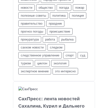
новости
общество
погода
пожар
полезные советы
политика
полиция
правительство
праздник
прогноз погоды
происшествие
прокуратура
работа
рыбалка
сахком новости
следком
следственное управление
спорт
суд
туризм
циклон
экология
экспертное мнение
это интересно
СахПресс: лента новостей
Сахалина, Курил и Дальнего