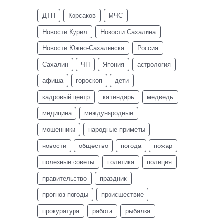
ДТП
Корсаков
МЧС
Новости Курил
Новости Сахалина
Новости Южно-Сахалинска
Россия
Сахалин
ЧП
Япония
астрология
афиша
гороскоп
дети
кадровый центр
календарь
медведь
медицина
международные
мошенники
народные приметы
новости
общество
погода
пожар
полезные советы
политика
полиция
правительство
праздник
прогноз погоды
происшествие
прокуратура
работа
рыбалка