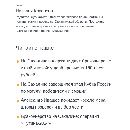
Автор:
Наталья Краснова
Редактор, журналист и политолог, эксперт по общественно-
политическим процессам Сахалинской области. Постоянно
исследует жизнь региона и делится аналитическими
наблюдениями в своих публикациях.
Читайте также
На Сахалине задержали двух браконьеров с
икрой и кетой: ущерб превысил 190 тысяч
рублей
На Сахалине завершился этап Кубка России
по могулу: победители и эмоции
Александр Ивашов покидает кресло мэра:
шторм проверок и выбор чести
Браконьерство на Сахалине: операция
«Путина-2024»