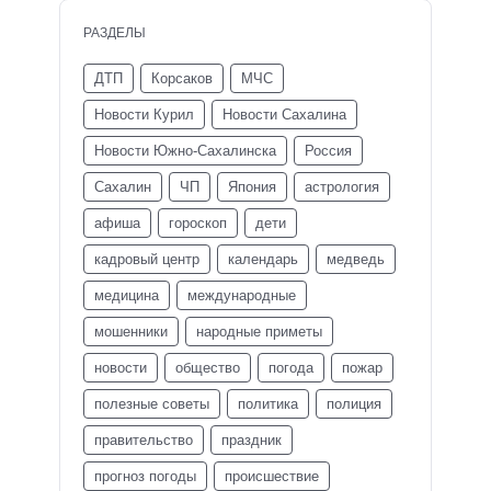
РАЗДЕЛЫ
ДТП
Корсаков
МЧС
Новости Курил
Новости Сахалина
Новости Южно-Сахалинска
Россия
Сахалин
ЧП
Япония
астрология
афиша
гороскоп
дети
кадровый центр
календарь
медведь
медицина
международные
мошенники
народные приметы
новости
общество
погода
пожар
полезные советы
политика
полиция
правительство
праздник
прогноз погоды
происшествие