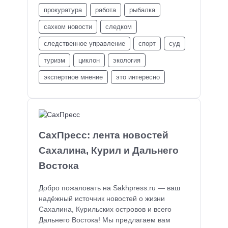
прокуратура
работа
рыбалка
сахком новости
следком
следственное управление
спорт
суд
туризм
циклон
экология
экспертное мнение
это интересно
СахПресс: лента новостей
Сахалина, Курил и Дальнего
Востока
Добро пожаловать на Sakhpress.ru — ваш
надёжный источник новостей о жизни
Сахалина, Курильских островов и всего
Дальнего Востока! Мы предлагаем вам