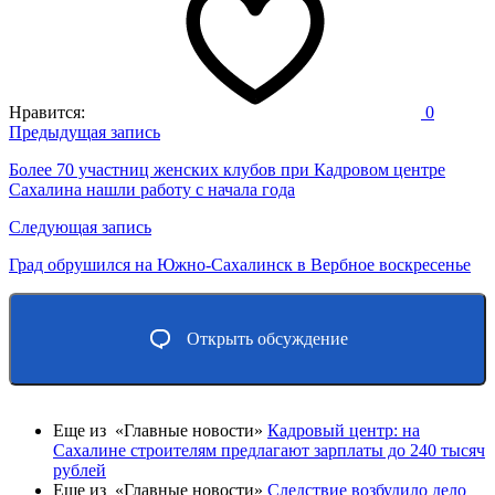
Нравится:
0
Навигация
Предыдущая запись
по
Более 70 участниц женских клубов при Кадровом центре
Сахалина нашли работу с начала года
записям
Следующая запись
Град обрушился на Южно-Сахалинск в Вербное воскресенье
Открыть обсуждение
Еще из «Главные новости»
Кадровый центр: на
Сахалине строителям предлагают зарплаты до 240 тысяч
рублей
Еще из «Главные новости»
Следствие возбудило дело