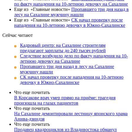
по факту нападения на 10-летнюю девочку на Сахалине
Еще из «Главные новости»
Пропавшего три дня назад в
лесу на Сахалине мужчину нашли
Еще из «Главные новости»
СК начал проверку после
нападения на 10-летнюю девочку в Южно-Сахалинске
Сейчас читают
Кадровый центр: на Сахалине строителям
предлагают зарплаты до 240 тысяч рублей
Следствие возбудило дело по факту нападения на 10-
летнюю девочку на Сахалине
Пропавшего три дня назад в лесу на Сахалине
мужчину нашли
СК начал проверку после нападения на 10-летнюю
девочку в Южно-Сахалинске
Что еще почитать
В Корсакове врач умер прямо на приёме: трагедия
произошла на глазах пациентов
Что еще почитать
На Сахалине демонтировали лестницу японского храма
Анива-дзиндзя
Что еще почитать
Продавец квадроциклов из Владивостока обманул