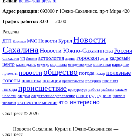
E-mail:
hello@sakhpress.ru
Адрес редакции:
693000 г. Южно-Сахалинск, пр-т Мира 420
График работы:
8:00 — 20:00
Разделы
Новости
Новости Курил
ДТП
МЧС
Корсаков
Сахалина
Новости Южно-Сахалинска
Россия
гороскоп
астрология
кадровый
Сахалин
дети
афиша
ЧП
Япония
центр
календарь
народные
медицина
мошенники
медведь
международные
общество
новости
полезные
погода
приметы
пожар
советы
полиция
политика
прогноз
праздник
правительство
происшествие
погоды
работа
сахком
прокуратура
рыбалка
спорт
суд
туризм
новости
циклон
следственное управление
следком
это интересно
экспертное мнение
экология
СахПресс ©
2026
Новости Сахалина, Курил и Южно-Сахалинска —
СахПресс