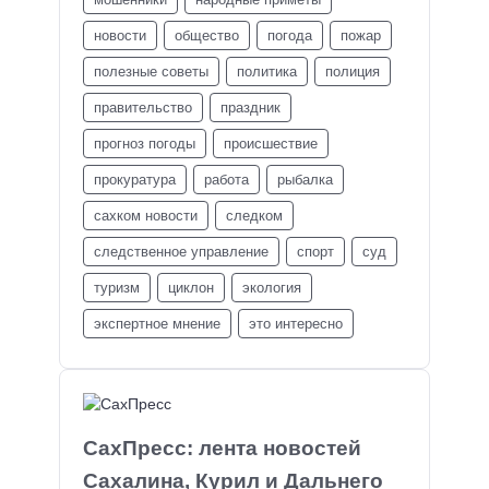
новости
общество
погода
пожар
полезные советы
политика
полиция
правительство
праздник
прогноз погоды
происшествие
прокуратура
работа
рыбалка
сахком новости
следком
следственное управление
спорт
суд
туризм
циклон
экология
экспертное мнение
это интересно
СахПресс: лента новостей
Сахалина, Курил и Дальнего