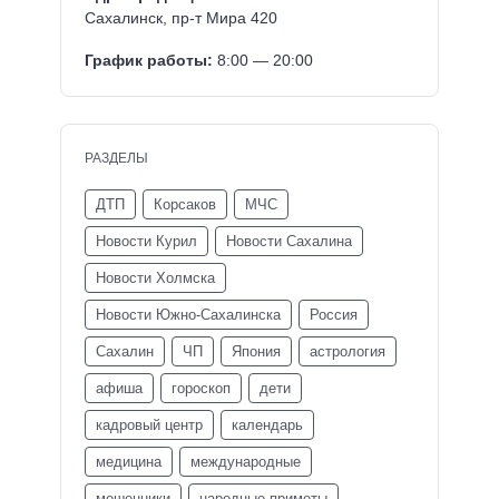
Сахалинск, пр-т Мира 420
График работы:
8:00 — 20:00
РАЗДЕЛЫ
ДТП
Корсаков
МЧС
Новости Курил
Новости Сахалина
Новости Холмска
Новости Южно-Сахалинска
Россия
Сахалин
ЧП
Япония
астрология
афиша
гороскоп
дети
кадровый центр
календарь
медицина
международные
мошенники
народные приметы