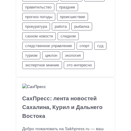
правительство
праздник
прогноз погоды
происшествие
прокуратура
работа
рыбалка
сахком новости
следком
следственное управление
спорт
суд
туризм
циклон
экология
экспертное мнение
это интересно
СахПресс: лента новостей
Сахалина, Курил и Дальнего
Востока
Добро пожаловать на Sakhpress.ru — ваш