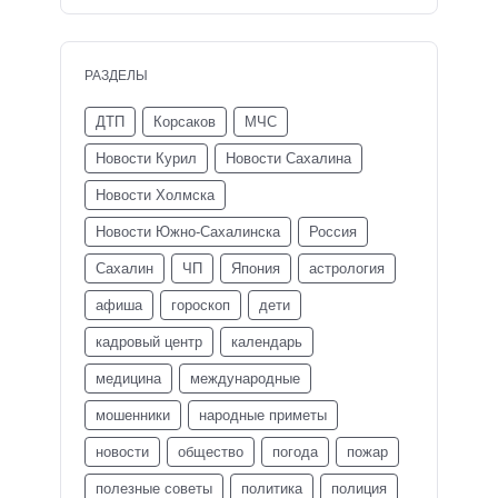
РАЗДЕЛЫ
ДТП
Корсаков
МЧС
Новости Курил
Новости Сахалина
Новости Холмска
Новости Южно-Сахалинска
Россия
Сахалин
ЧП
Япония
астрология
афиша
гороскоп
дети
кадровый центр
календарь
медицина
международные
мошенники
народные приметы
новости
общество
погода
пожар
полезные советы
политика
полиция