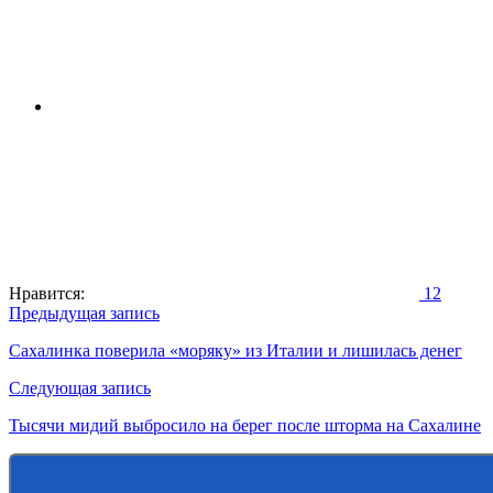
Нравится:
12
Навигация
Предыдущая запись
по
Сахалинка поверила «моряку» из Италии и лишилась денег
записям
Следующая запись
Тысячи мидий выбросило на берег после шторма на Сахалине