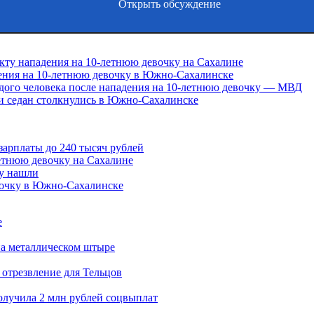
Открыть обсуждение
акту нападения на 10-летнюю девочку на Сахалине
дения на 10-летнюю девочку в Южно-Сахалинске
дого человека после нападения на 10-летнюю девочку — МВД
и седан столкнулись в Южно-Сахалинске
зарплаты до 240 тысяч рублей
летнюю девочку на Сахалине
ну нашли
вочку в Южно-Сахалинске
е
на металлическом штыре
 отрезвление для Тельцов
олучила 2 млн рублей соцвыплат