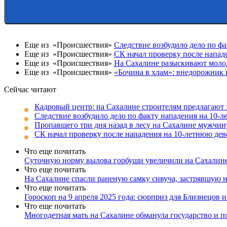
Еще из «Происшествия»
Следствие возбудило дело по ф
Еще из «Происшествия»
СК начал проверку после напа
Еще из «Происшествия»
На Сахалине разыскивают моло
Еще из «Происшествия»
«Бочина в хлам»: внедорожник 
Сейчас читают
Кадровый центр: на Сахалине строителям предлагают 
Следствие возбудило дело по факту нападения на 10-
Пропавшего три дня назад в лесу на Сахалине мужчи
СК начал проверку после нападения на 10-летнюю де
Что еще почитать
Суточную норму вылова горбуши увеличили на Сахалин
Что еще почитать
На Сахалине спасли раненую самку сивуча, застрявшую 
Что еще почитать
Гороскоп на 9 апреля 2025 года: сюрприз для Близнецов и
Что еще почитать
Многодетная мать на Сахалине обманула государство и п