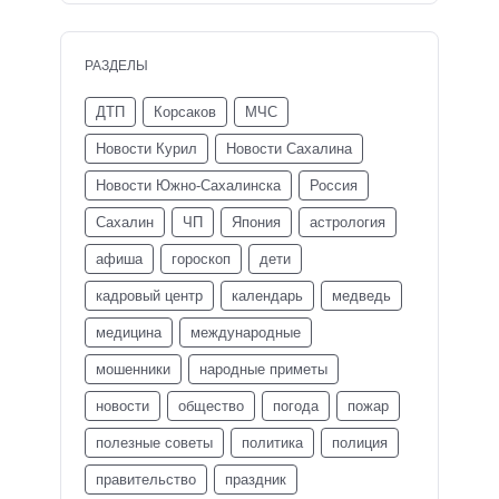
РАЗДЕЛЫ
ДТП
Корсаков
МЧС
Новости Курил
Новости Сахалина
Новости Южно-Сахалинска
Россия
Сахалин
ЧП
Япония
астрология
афиша
гороскоп
дети
кадровый центр
календарь
медведь
медицина
международные
мошенники
народные приметы
новости
общество
погода
пожар
полезные советы
политика
полиция
правительство
праздник