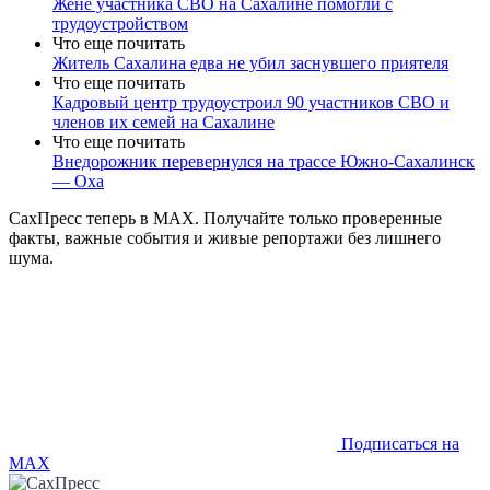
Жене участника СВО на Сахалине помогли с
трудоустройством
Что еще почитать
Житель Сахалина едва не убил заснувшего приятеля
Что еще почитать
Кадровый центр трудоустроил 90 участников СВО и
членов их семей на Сахалине
Что еще почитать
Внедорожник перевернулся на трассе Южно-Сахалинск
— Оха
СахПресс теперь в MAX. Получайте только проверенные
факты, важные события и живые репортажи без лишнего
шума.
Подписаться на
MAX