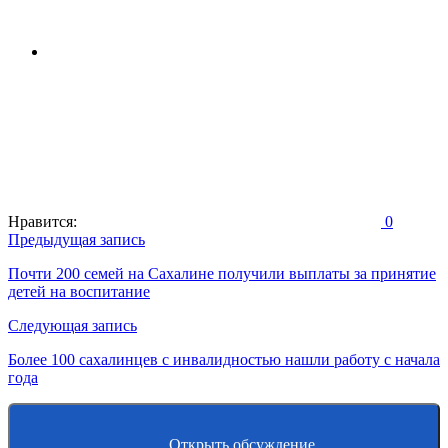
Нравится:
0
Навигация
Предыдущая запись
по
Почти 200 семей на Сахалине получили выплаты за принятие
детей на воспитание
записям
Следующая запись
Более 100 сахалинцев с инвалидностью нашли работу с начала
года
Открыть обсуждение