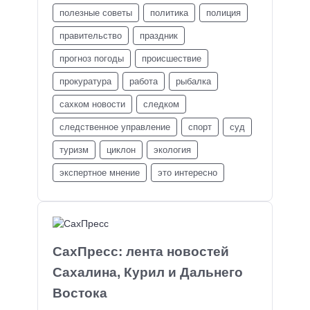
полезные советы
политика
полиция
правительство
праздник
прогноз погоды
происшествие
прокуратура
работа
рыбалка
сахком новости
следком
следственное управление
спорт
суд
туризм
циклон
экология
экспертное мнение
это интересно
СахПресс: лента новостей
Сахалина, Курил и Дальнего
Востока