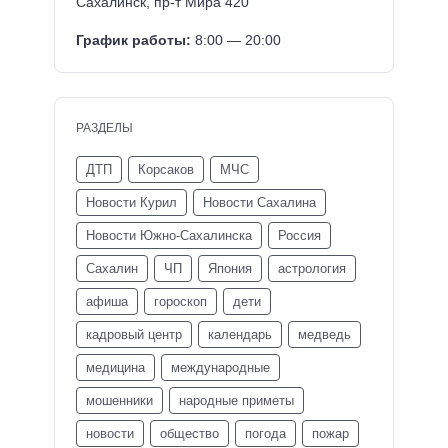
Сахалинск, пр-т Мира 420
График работы:
8:00 — 20:00
РАЗДЕЛЫ
ДТП
Корсаков
МЧС
Новости Курил
Новости Сахалина
Новости Южно-Сахалинска
Россия
Сахалин
ЧП
Япония
астрология
афиша
гороскоп
дети
кадровый центр
календарь
медведь
медицина
международные
мошенники
народные приметы
новости
общество
погода
пожар