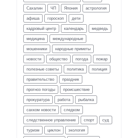
Сахалин
ЧП
Япония
астрология
афиша
гороскоп
дети
кадровый центр
календарь
медведь
медицина
международные
мошенники
народные приметы
новости
общество
погода
пожар
полезные советы
политика
полиция
правительство
праздник
прогноз погоды
происшествие
прокуратура
работа
рыбалка
сахком новости
следком
следственное управление
спорт
суд
туризм
циклон
экология