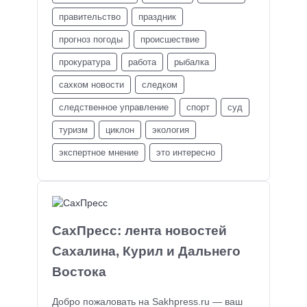
правительство
праздник
прогноз погоды
происшествие
прокуратура
работа
рыбалка
сахком новости
следком
следственное управление
спорт
суд
туризм
циклон
экология
экспертное мнение
это интересно
СахПресс: лента новостей
Сахалина, Курил и Дальнего
Востока
Добро пожаловать на Sakhpress.ru — ваш