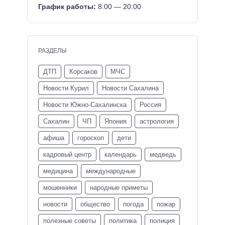
График работы:
8:00 — 20:00
РАЗДЕЛЫ
ДТП
Корсаков
МЧС
Новости Курил
Новости Сахалина
Новости Южно-Сахалинска
Россия
Сахалин
ЧП
Япония
астрология
афиша
гороскоп
дети
кадровый центр
календарь
медведь
медицина
международные
мошенники
народные приметы
новости
общество
погода
пожар
полезные советы
политика
полиция