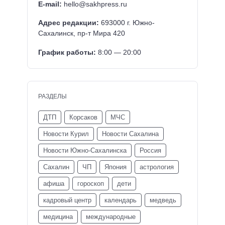
E-mail:
hello@sakhpress.ru
Адрес редакции:
693000 г. Южно-
Сахалинск, пр-т Мира 420
График работы:
8:00 — 20:00
РАЗДЕЛЫ
ДТП
Корсаков
МЧС
Новости Курил
Новости Сахалина
Новости Южно-Сахалинска
Россия
Сахалин
ЧП
Япония
астрология
афиша
гороскоп
дети
кадровый центр
календарь
медведь
медицина
международные