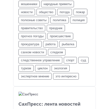
мошенники
народные приметы
новости
общество
погода
пожар
полезные советы
политика
полиция
правительство
праздник
прогноз погоды
происшествие
прокуратура
работа
рыбалка
сахком новости
следком
следственное управление
спорт
суд
туризм
циклон
экология
экспертное мнение
это интересно
СахПресс: лента новостей