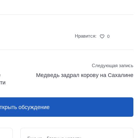
Нравится:
0
Следующая запись
е
Медведь задрал корову на Сахалине
ти
ткрыть обсуждение