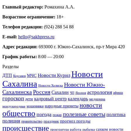
Главный редактор:
Ромахина А.А.
Возрастное ограничение:
18+
Телефон редакции:
(924) 288 54 88
E-mail:
hello@sakhpress.ru
Адрес редакции:
693000 г. Южно-Сахалинск, пр-т Мира 420
График работы:
8:00 — 20:00
Разделы
Новости
Новости Курил
ДТП
МЧС
Корсаков
Сахалина
Новости Южно-
Новости Холмска
Сахалинска
Россия
астрология
Сахалин
афиша
ЧП
Япония
гороскоп
кадровый центр
календарь
дети
медицина
новости
народные приметы
мошенники
международные
общество
полезные советы
погода
политика
пожар
полиция
прогноз погоды
праздник
правительство
происшествие
работа
сахком новости
прокуратура
рыбалка