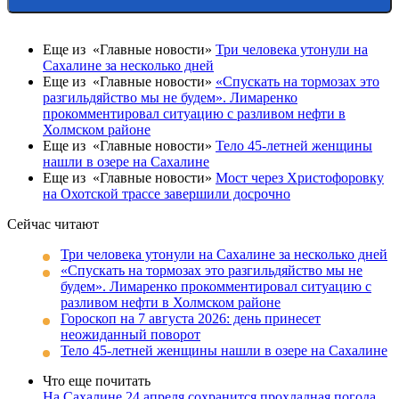
Еще из «Главные новости»
Три человека утонули на
Сахалине за несколько дней
Еще из «Главные новости»
«Спускать на тормозах это
разгильдяйство мы не будем». Лимаренко
прокомментировал ситуацию с разливом нефти в
Холмском районе
Еще из «Главные новости»
Тело 45-летней женщины
нашли в озере на Сахалине
Еще из «Главные новости»
Мост через Христофоровку
на Охотской трассе завершили досрочно
Сейчас читают
Три человека утонули на Сахалине за несколько дней
«Спускать на тормозах это разгильдяйство мы не
будем». Лимаренко прокомментировал ситуацию с
разливом нефти в Холмском районе
Гороскоп на 7 августа 2026: день принесет
неожиданный поворот
Тело 45-летней женщины нашли в озере на Сахалине
Что еще почитать
На Сахалине 24 апреля сохранится прохладная погода,