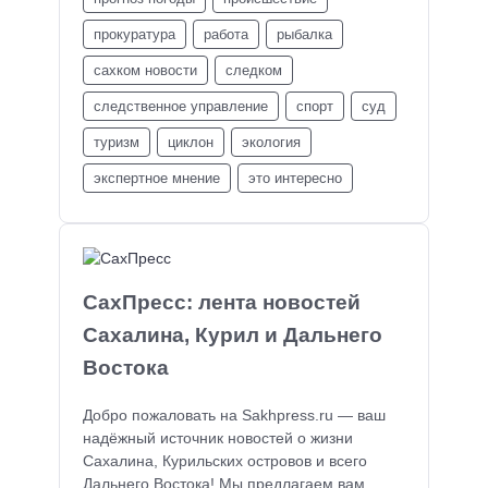
прокуратура
работа
рыбалка
сахком новости
следком
следственное управление
спорт
суд
туризм
циклон
экология
экспертное мнение
это интересно
СахПресс: лента новостей
Сахалина, Курил и Дальнего
Востока
Добро пожаловать на Sakhpress.ru — ваш
надёжный источник новостей о жизни
Сахалина, Курильских островов и всего
Дальнего Востока! Мы предлагаем вам