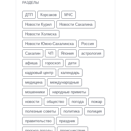
РАЗДЕЛЫ
ДТП
Корсаков
МЧС
Новости Курил
Новости Сахалина
Новости Холмска
Новости Южно-Сахалинска
Россия
Сахалин
ЧП
Япония
астрология
афиша
гороскоп
дети
кадровый центр
календарь
медицина
международные
мошенники
народные приметы
новости
общество
погода
пожар
полезные советы
политика
полиция
правительство
праздник
прогноз погоды
происшествие