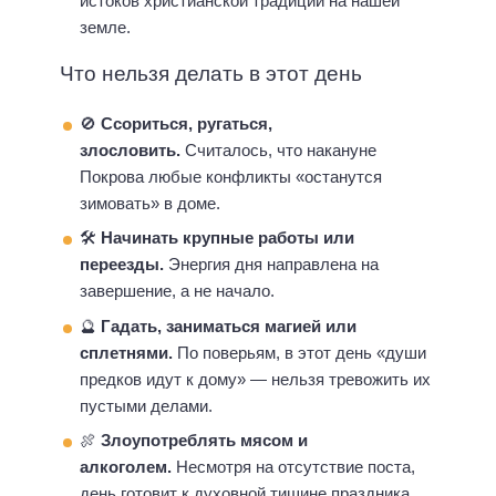
истоков христианской традиции на нашей
земле.
Что нельзя делать в этот день
🚫
Ссориться, ругаться,
злословить.
Считалось, что накануне
Покрова любые конфликты «останутся
зимовать» в доме.
🛠
Начинать крупные работы или
переезды.
Энергия дня направлена на
завершение, а не начало.
🔮
Гадать, заниматься магией или
сплетнями.
По поверьям, в этот день «души
предков идут к дому» — нельзя тревожить их
пустыми делами.
🍖
Злоупотреблять мясом и
алкоголем.
Несмотря на отсутствие поста,
день готовит к духовной тишине праздника