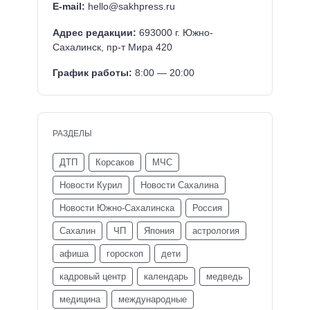
E-mail:
hello@sakhpress.ru
Адрес редакции:
693000 г. Южно-
Сахалинск, пр-т Мира 420
График работы:
8:00 — 20:00
РАЗДЕЛЫ
ДТП
Корсаков
МЧС
Новости Курил
Новости Сахалина
Новости Южно-Сахалинска
Россия
Сахалин
ЧП
Япония
астрология
афиша
гороскоп
дети
кадровый центр
календарь
медведь
медицина
международные