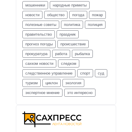
мошенники
народные приметы
новости
общество
погода
пожар
полезные советы
политика
полиция
правительство
праздник
прогноз погоды
происшествие
прокуратура
работа
рыбалка
сахком новости
следком
следственное управление
спорт
суд
туризм
циклон
экология
экспертное мнение
это интересно