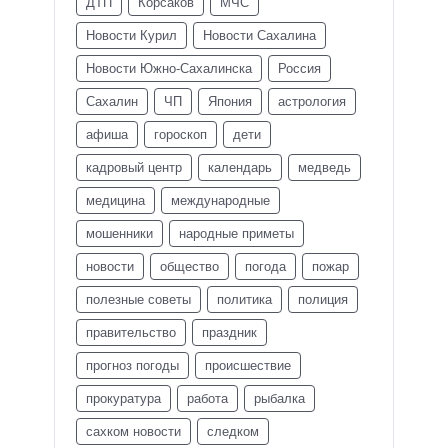
ДТП
Корсаков
МЧС
Новости Курил
Новости Сахалина
Новости Южно-Сахалинска
Россия
Сахалин
ЧП
Япония
астрология
афиша
гороскоп
дети
кадровый центр
календарь
медведь
медицина
международные
мошенники
народные приметы
новости
общество
погода
пожар
полезные советы
политика
полиция
правительство
праздник
прогноз погоды
происшествие
прокуратура
работа
рыбалка
сахком новости
следком