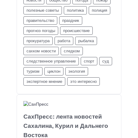
новости
общество
погода
пожар
полезные советы
политика
полиция
правительство
праздник
прогноз погоды
происшествие
прокуратура
работа
рыбалка
сахком новости
следком
следственное управление
спорт
суд
туризм
циклон
экология
экспертное мнение
это интересно
СахПресс: лента новостей
Сахалина, Курил и Дальнего
Востока