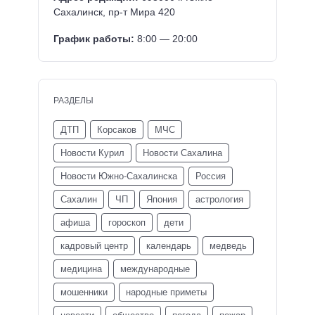
Сахалинск, пр-т Мира 420
График работы:
8:00 — 20:00
РАЗДЕЛЫ
ДТП
Корсаков
МЧС
Новости Курил
Новости Сахалина
Новости Южно-Сахалинска
Россия
Сахалин
ЧП
Япония
астрология
афиша
гороскоп
дети
кадровый центр
календарь
медведь
медицина
международные
мошенники
народные приметы