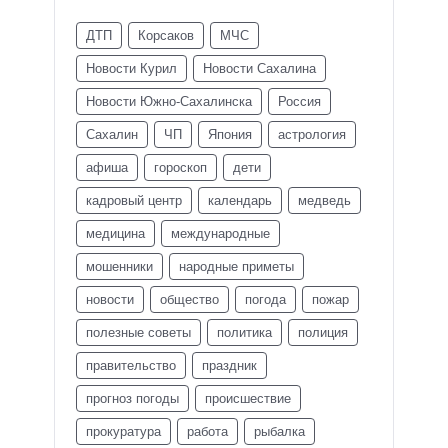
ДТП
Корсаков
МЧС
Новости Курил
Новости Сахалина
Новости Южно-Сахалинска
Россия
Сахалин
ЧП
Япония
астрология
афиша
гороскоп
дети
кадровый центр
календарь
медведь
медицина
международные
мошенники
народные приметы
новости
общество
погода
пожар
полезные советы
политика
полиция
правительство
праздник
прогноз погоды
происшествие
прокуратура
работа
рыбалка