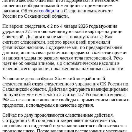
летнего местного жителя. Его подозревают в незаконном
лишении свободы знакомой женщины с применением
насилия. Об этом
сообщили
в Следственном комитете
России по Сахалинской области.
По версии следствия, с 2 по 4 января 2026 года мужчина
удерживал 37-летнюю женщину в своей квартире на улице
Советской. Два дня она не могла покинуть жилье. Как
считают следователи, все это время к ней применяли
физическое насилие. Подозреваемый, по предварительным
данным, использовал различные предметы в качестве оружия
и наносил удары по разным частям тела потерпевшей. Речь
идет не об одном эпизоде, а о систематическом насилии в
течение всего времени, пока женщина находилась взаперти.
Уголовное дело возбудил Холмский межрайонный
следственный отдел следственного управления СК России по
Сахалинской области. Действия фигуранта квалифицировали
по пунктам «в» и «г» части 2 статьи 127 Уголовного кодекса
РФ — незаконное лишение свободы с применением насилия и
предметов, используемых в качестве оружия.
Сейчас по делу продолжаются следственные действия.
Сотрудники СК собирают и закрепляют доказательства,
опрашивают свидетелей и устанавливают все обстоятельства
произошедшего. После завершения расследования материалы