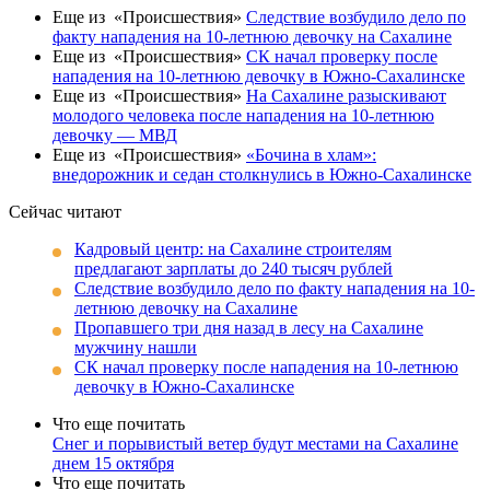
Еще из «Происшествия»
Следствие возбудило дело по
факту нападения на 10-летнюю девочку на Сахалине
Еще из «Происшествия»
СК начал проверку после
нападения на 10-летнюю девочку в Южно-Сахалинске
Еще из «Происшествия»
На Сахалине разыскивают
молодого человека после нападения на 10-летнюю
девочку — МВД
Еще из «Происшествия»
«Бочина в хлам»:
внедорожник и седан столкнулись в Южно-Сахалинске
Сейчас читают
Кадровый центр: на Сахалине строителям
предлагают зарплаты до 240 тысяч рублей
Следствие возбудило дело по факту нападения на 10-
летнюю девочку на Сахалине
Пропавшего три дня назад в лесу на Сахалине
мужчину нашли
СК начал проверку после нападения на 10-летнюю
девочку в Южно-Сахалинске
Что еще почитать
Снег и порывистый ветер будут местами на Сахалине
днем 15 октября
Что еще почитать