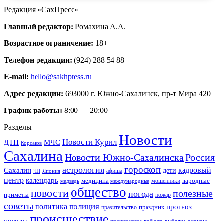
Редакция «СахПресс»
Главный редактор:
Ромахина А.А.
Возрастное ограничение:
18+
Телефон редакции:
(924) 288 54 88
E-mail:
hello@sakhpress.ru
Адрес редакции:
693000 г. Южно-Сахалинск, пр-т Мира 420
График работы:
8:00 — 20:00
Разделы
Новости
Новости Курил
ДТП
МЧС
Корсаков
Сахалина
Новости Южно-Сахалинска
Россия
гороскоп
астрология
кадровый
Сахалин
дети
афиша
ЧП
Япония
центр
календарь
народные
медицина
мошенники
медведь
международные
общество
новости
полезные
погода
приметы
пожар
советы
полиция
политика
прогноз
праздник
правительство
происшествие
погоды
работа
сахком