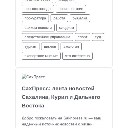
прогноз погоды
происшествие
прокуратура
работа
рыбалка
сахком новости
следком
следственное управление
спорт
суд
туризм
циклон
экология
экспертное мнение
это интересно
СахПресс: лента новостей
Сахалина, Курил и Дальнего
Востока
Добро пожаловать на Sakhpress.ru — ваш
надёжный источник новостей о жизни