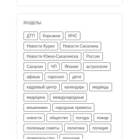
РАЗДЕЛЫ
ДТП
Корсаков
МЧС
Новости Курил
Новости Сахалина
Новости Южно-Сахалинска
Россия
Сахалин
ЧП
Япония
астрология
афиша
гороскоп
дети
кадровый центр
календарь
медведь
медицина
международные
мошенники
народные приметы
новости
общество
погода
пожар
полезные советы
политика
полиция
правительство
праздник