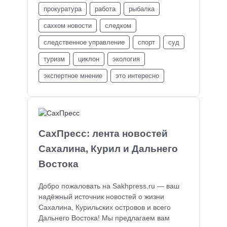
прокуратура
работа
рыбалка
сахком новости
следком
следственное управление
спорт
суд
туризм
циклон
экология
экспертное мнение
это интересно
СахПресс: лента новостей
Сахалина, Курил и Дальнего
Востока
Добро пожаловать на Sakhpress.ru — ваш
надёжный источник новостей о жизни
Сахалина, Курильских островов и всего
Дальнего Востока! Мы предлагаем вам