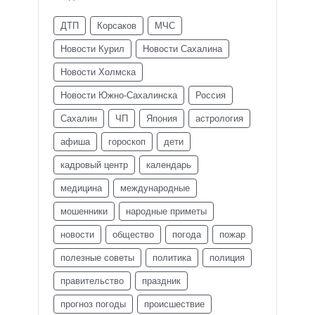
ДТП
Корсаков
МЧС
Новости Курил
Новости Сахалина
Новости Холмска
Новости Южно-Сахалинска
Россия
Сахалин
ЧП
Япония
астрология
афиша
гороскоп
дети
кадровый центр
календарь
медицина
международные
мошенники
народные приметы
новости
общество
погода
пожар
полезные советы
политика
полиция
правительство
праздник
прогноз погоды
происшествие