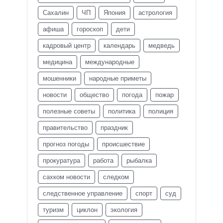
Сахалин
ЧП
Япония
астрология
афиша
гороскоп
дети
кадровый центр
календарь
медведь
медицина
международные
мошенники
народные приметы
новости
общество
погода
пожар
полезные советы
политика
полиция
правительство
праздник
прогноз погоды
происшествие
прокуратура
работа
рыбалка
сахком новости
следком
следственное управление
спорт
суд
туризм
циклон
экология