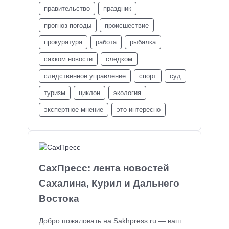
правительство
праздник
прогноз погоды
происшествие
прокуратура
работа
рыбалка
сахком новости
следком
следственное управление
спорт
суд
туризм
циклон
экология
экспертное мнение
это интересно
СахПресс: лента новостей
Сахалина, Курил и Дальнего
Востока
Добро пожаловать на Sakhpress.ru — ваш