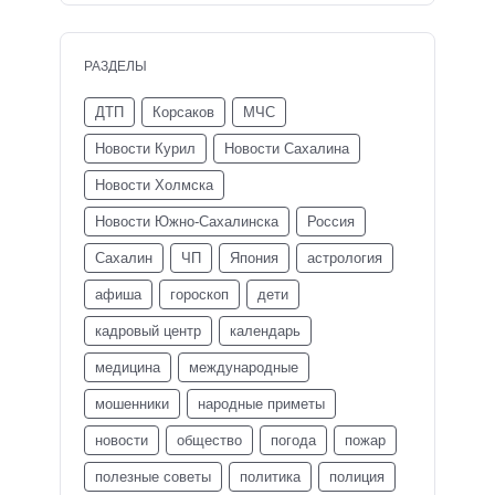
РАЗДЕЛЫ
ДТП
Корсаков
МЧС
Новости Курил
Новости Сахалина
Новости Холмска
Новости Южно-Сахалинска
Россия
Сахалин
ЧП
Япония
астрология
афиша
гороскоп
дети
кадровый центр
календарь
медицина
международные
мошенники
народные приметы
новости
общество
погода
пожар
полезные советы
политика
полиция