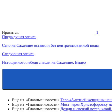
Нравится:
1
Навигация
Предыдущая запись
по
Село на Сахалине оставили без централизованной воды
записям
Следующая запись
Истощенного лебедя спасли на Сахалине. Видео
Еще из «Главные новости»
Тело 45-летней женщины наш
Еще из «Главные новости»
Мост через Христофоровку на
Еще из «Главные новости»
Дожди и свежий ветер: какой 