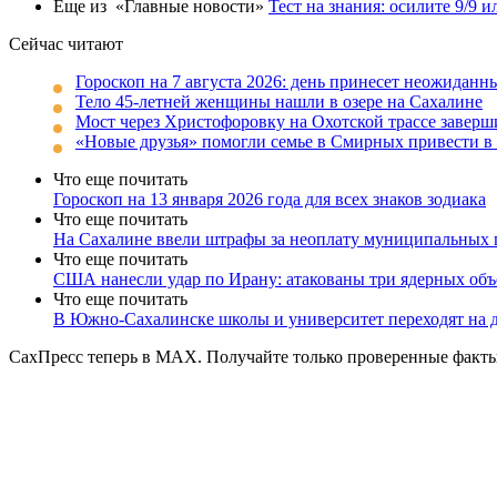
Еще из «Главные новости»
Тест на знания: осилите 9/9 
Сейчас читают
Гороскоп на 7 августа 2026: день принесет неожиданн
Тело 45-летней женщины нашли в озере на Сахалине
Мост через Христофоровку на Охотской трассе заверш
«Новые друзья» помогли семье в Смирных привести в 
Что еще почитать
Гороскоп на 13 января 2026 года для всех знаков зодиака
Что еще почитать
На Сахалине ввели штрафы за неоплату муниципальных п
Что еще почитать
США нанесли удар по Ирану: атакованы три ядерных объ
Что еще почитать
В Южно-Сахалинске школы и университет переходят на 
СахПресс теперь в MAX. Получайте только проверенные факты